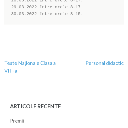
28.03.2022 între orele 8-17.

29.03.2022 între orele 8-17.

30.03.2022 între orele 8-15.
Navigare
Teste Naționale Clasa a
Personal didactic
VIII-a
în
articole
ARTICOLE RECENTE
Premii