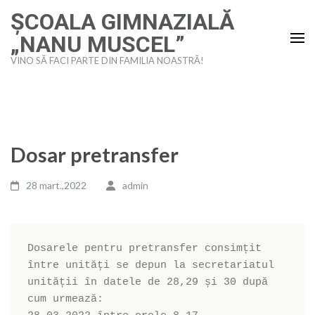
Sari
ȘCOALA GIMNAZIALĂ
la
„NANU MUSCEL”
conținut
VINO SĂ FACI PARTE DIN FAMILIA NOASTRĂ!
(apasă
Enter)
Dosar pretransfer
28 mart.,2022
admin
Dosarele pentru pretransfer consimțit 
între unități se depun la secretariatul 
unității în datele de 28,29 și 30 după 
cum urmează:
