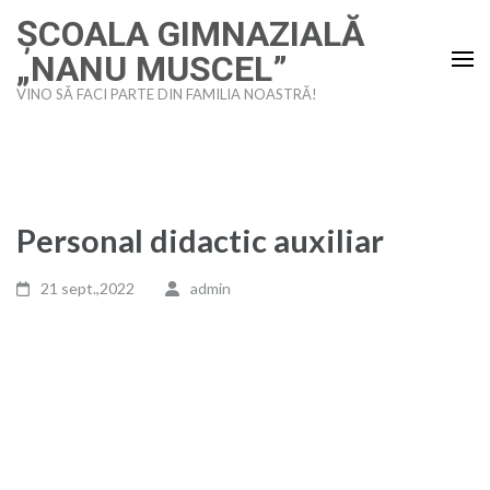
Sari
ȘCOALA GIMNAZIALĂ
la
„NANU MUSCEL”
conținut
VINO SĂ FACI PARTE DIN FAMILIA NOASTRĂ!
(apasă
Enter)
Personal didactic auxiliar
21 sept.,2022
admin