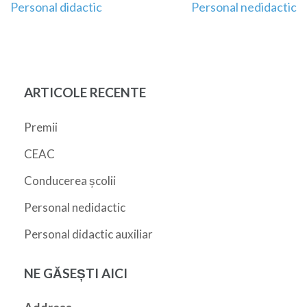
Navigare
Personal didactic
Personal nedidactic
în
articole
ARTICOLE RECENTE
Premii
CEAC
Conducerea școlii
Personal nedidactic
Personal didactic auxiliar
NE GĂSEȘTI AICI