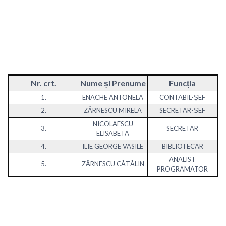
Nr. crt.
Nume și Prenume
Funcția
1.
ENACHE ANTONELA
CONTABIL-ȘEF
2.
ZĂRNESCU MIRELA
SECRETAR-ȘEF
NICOLAESCU
3.
SECRETAR
ELISABETA
4.
ILIE GEORGE VASILE
BIBLIOTECAR
ANALIST
5.
ZĂRNESCU CĂTĂLIN
PROGRAMATOR