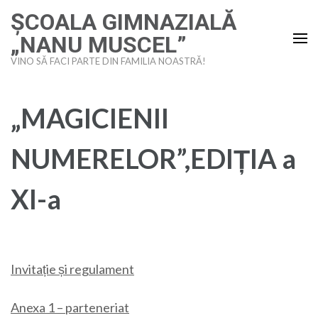
Sari
ȘCOALA GIMNAZIALĂ
la
„NANU MUSCEL”
conținut
VINO SĂ FACI PARTE DIN FAMILIA NOASTRĂ!
(apasă
Enter)
„MAGICIENII
NUMERELOR”,EDIȚIA a
XI-a
Invitație și regulament
Anexa 1 – parteneriat