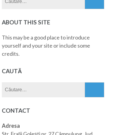
după:
ABOUT THIS SITE
This may be a good place to introduce
yourself and your site or include some
credits.
CAUTĂ
Caută
după:
CONTACT
Adresa
Str. Frații Golești nr. 27 Câmpulung, Jud.