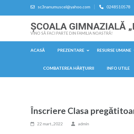
Sari
sc3nanumuscel@yahoo.com
0248510578
la
conținut
ȘCOALA GIMNAZIALĂ 
(apasă
VINO SĂ FACI PARTE DIN FAMILIA NOASTRĂ!
Enter)
ACASĂ
PREZENTARE
RESURSE UMANE
COMBATEREA HĂRȚUIRII
INFO UTILE
Înscriere Clasa pregătitoa
22 mart.,2022
admin